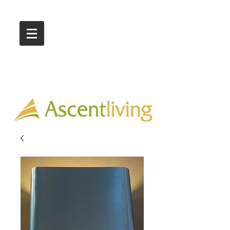
Call Us :
03 9318 8908
Showroom 1 & 4
244-246 Ballarat Rd
Braybrook VIC 3019