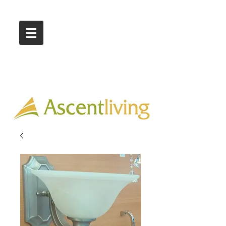
Call Us :
03 9318 8908
Showroom 1 & 4
244-246 Ballarat Rd
Braybrook VIC 3019