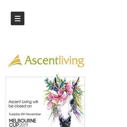
Call Us :
03 9318 8908
Showroom 1 & 4
244-246 Ballarat Rd
Braybrook VIC 3019