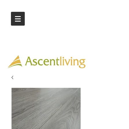
Call Us :
03 9318 8908
Showroom 1 & 4
244-246 Ballarat Rd
Braybrook VIC 3019